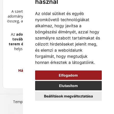
használ
A szertartásoknaknak fix díja nincs, de nem is ingyenes,
Az oldal sütiket és egyéb
adomány alapúak. Esetenként van meghatározott minimális
nyomkövető technológiákat
összeg, amit a jelentkezéskor egyéni kommunikációval lehet
alkalmaz, hogy javítsa a
egyeztetni.
böngészési élményét, azzal hogy
Az
adományok
a
templom működését
biztosítják és
személyre szabott tartalmakat és
további fejlesztését
támogatják, így pl. a
nagy zen
terem és a szállásépületek
célzott hirdetéseket jelenít meg,
mielőbbi megépítését
.
Ezt a
helyszínen kihelyezett adományos ládákban vagy az
és elemzi a weboldalunk
irodában lehet elhelyezni/leadni.
forgalmát, hogy megtudjuk
honnan érkeztek a látogatóink.
Hálás szívvel köszönjük az adományokat!
Elfogadom
Várjuk szeretettel és tisztelettel!
Elutasítom
Beállítások megváltoztatása
Templom-tér 2026
Általános Szerződési Feltételek
Adatvédelmi szabályzat