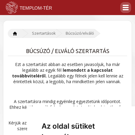
Szertartások
Búcsúzó/elváló
BÚCSÚZÓ / ELVÁLÓ SZERTARTÁS
Ezt a szertartást abban az esetben javasoljuk, ha már
legalább az egyik fél
lemondott a kapcsolat
továbbviteléről.
Legalább egy félnek jelen kell lennie az
érintettek közül, a legjobb, ha mindketten jelen vannak.
A szertartásra mindig egyénileg egyeztetünk időpontot.
Ehhez kérjük vegyék fel a kapcsolatot velünk a következő e-
mail címen:
eredetifeny@gmail.com
Kérjük az e-mailben röviden (2-3 mondat) írják le, hogy miért
Az oldal sütiket
szeretnék a szertartást és kik lennének a jelenlévők.