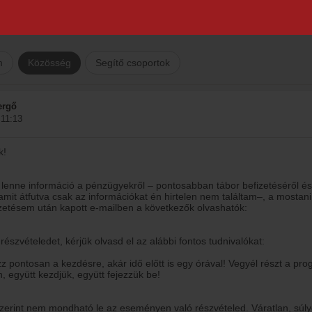
m
Közösség
Segítő csoportok
ergő
 11:13
k!
enne információ a pénzügyekről – pontosabban tábor befizetéséről és
amit átfutva csak az információkat én hirtelen nem találtam–, a mostani
zetésem után kapott e-mailben a következők olvashatók:
 részvételedet, kérjük olvasd el az alábbi fontos tudnivalókat:
z pontosan a kezdésre, akár idő előtt is egy órával! Vegyél részt a pr
, együtt kezdjük, együtt fejezzük be!
szerint nem mondható le az eseményen való részvételed. Váratlan, súl