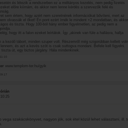
 esetén és létezik a rendszerben ez a méltányos kezelés, nem pedig fizetés
 ezeket előre kiírnám, és akkor nem lenne kérdés a szervezők felé és
anság.
vet sem értem, hogy azért nem szeretnének információkat bővíteni, mert az
em olvassák el őket! Én pont ezért írnék le mindent +2 mondatban, és akkor
lágos és tiszta. Hogy 100-ból hány ember figyelmetlen, az pedig nem a
ondja.
elég, hogy itt a falon ezeket leírtátok. Így „akinek van füle a hallásra, hallja
a kezdő tábort, minden szuper volt. Részemről még szigorúbban kellett vol
lennem, és azt a kevés szót is csak suttogva mondani. Befele kell figyelni.
 tiszta út, egy biztos járgány. Hála mindenkinek.
11:10
er
www.templom-ter.hu/gyik
09:17
órián
 10:25
 vega szakácskönyvet, nagyon jók, sok étel közül lehet választani, ill. t
s.