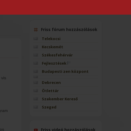
Friss fórum hozzászólások
Telekocsi
Kecskemét
Székesfehérvár
Fejlesztések
Budapesti zen központ
 vis
Debrecen
Ötlettár
Szakember Kereső
Szeged
ogram
yos
Friss videó hozzászólások