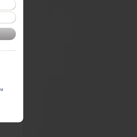
zzászólás
hu
k is