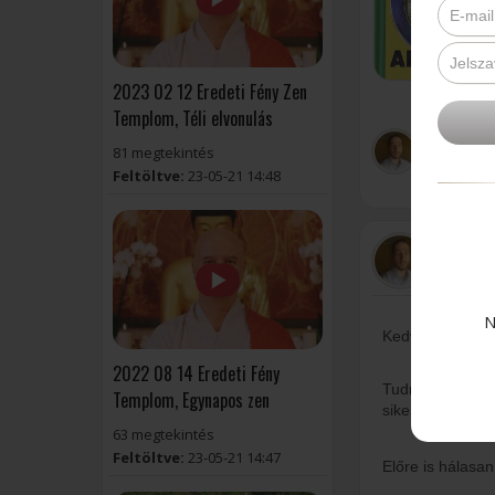
2023 02 12 Eredeti Fény Zen
Templom, Téli elvonulás
Bélteki Z
81 megtekintés
Feltöltve:
23-05-21 14:48
2026.04.25 
Bélteki 
26-04-22
N
Kedves Gyakorl
2022 08 14 Eredeti Fény
Tudna esetleg v
Templom, Egynapos zen
sikerélmenye leh
63 megtekintés
Feltöltve:
23-05-21 14:47
Előre is hálasa