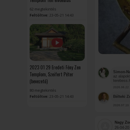
Templom Téli elvonulás
62 megtekintés
Feltöltve:
23-05-21 14:43
2023 01 29 Eredeti Fény Zen
Simon-Na
Templom, Szeifert Péter
az alapokt
(bevezető)
terebess.
2026.06.22 
80 megtekintés
Feltöltve:
23-05-21 14:43
Bélteki Z
2026.07.10 
Nagy Zso
26-04-20