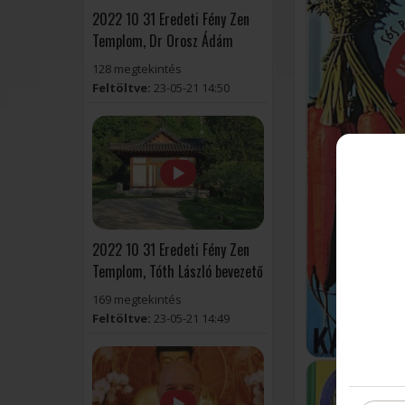
2022 10 31 Eredeti Fény Zen
Templom, Dr Orosz Ádám
128 megtekintés
Feltöltve:
23-05-21 14:50
2022 10 31 Eredeti Fény Zen
Templom, Tóth László bevezető
169 megtekintés
Feltöltve:
23-05-21 14:49