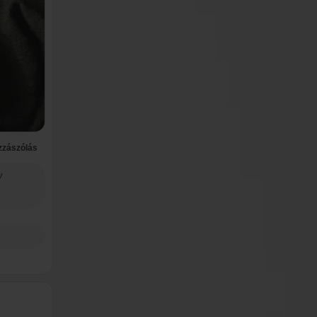
zzászólás
v