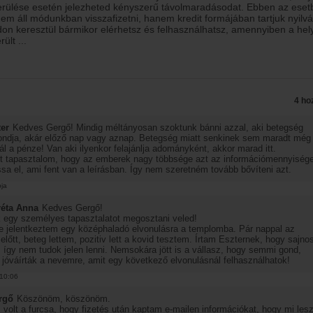
rülése esetén jelezheted kényszerű távolmaradásodat. Ebben az eset
 nem áll módunkban visszafizetni, hanem kredit formájában tartjuk nyilvá
odon keresztül bármikor elérhetsz és felhasználhatsz, amennyiben a hel
erült
...
4 ho
er
Kedves Gergő! Mindig méltányosan szoktunk bánni azzal, aki betegség
ondja, akár előző nap vagy aznap. Betegség miatt senkinek sem maradt még
l a pénze! Van aki ilyenkor felajánlja adományként, akkor marad itt.
t tapasztalom, hogy az emberek nagy többsége azt az információmennyisége
sa el, ami fent van a leírásban. Így nem szeretném tovább bővíteni azt.
pja
réta Anna
Kedves Gergő!
 egy személyes tapasztalatot megosztani veled!
e jelentkeztem egy középhaladó elvonulásra a templomba. Pár nappal az
előtt, beteg lettem, pozitiv lett a kovid tesztem. Írtam Eszternek, hogy sajno
t, így nem tudok jelen lenni. Nemsokára jött is a vállasz, hogy semmi gond,
t jóváírták a nevemre, amit egy következő elvonulásnál felhasználhatok!
10:06
rgő
Köszönöm, köszönöm.
volt a furcsa, hogy fizetés után kaptam e-mailen információkat, hogy mi les