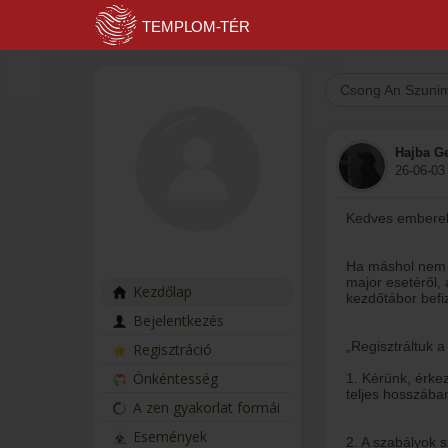
Csong An Szuni
Hajba G
26-06-03
Kedves embere
Ha máshol nem l
major esetéről, 
Kezdőlap
kezdőtábor befi
Bejelentkezés
„Regisztráltuk a
Regisztráció
Önkéntesség
1. Kérünk, érkez
teljes hosszában
A zen gyakorlat formái
Események
2. A szabályok 