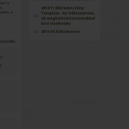
ben a
n,
2014 11 08 Eredeti Fény
yedre a
Templom - Az ítéletmentes,
de megkülönböztetésekkel
bíró viselkedés
2015 04 25 Bucharest
zzászólás
 a
t
s
z