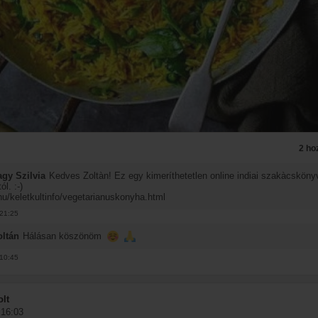
2 ho
gy Szilvia
Kedves Zoltàn! Ez egy kimeríthetetlen online indiai szakàcsköny
ól. :-)
hu/keletkultinfo/vegetarianuskonyha.html
21:25
oltán
Hálásan köszönöm
10:45
lt
 16:03