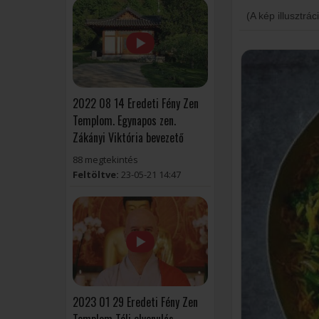
(A kép illusztrác
2022 08 14 Eredeti Fény Zen
Templom. Egynapos zen.
Zákányi Viktória bevezető
88 megtekintés
Feltöltve:
23-05-21 14:47
2023 01 29 Eredeti Fény Zen