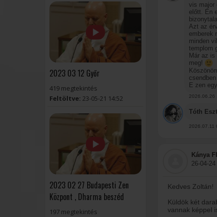
vis major
előtt. Én
bizonytal
Azt az ér
emberek n
minden vi
templom g
Már az is 
meg!
Köszönöm 
2023 03 12 Győr
csendben 
E zen egy
419 megtekintés
2026.06.26 
Feltöltve:
23-05-21 14:52
Tóth Eszt
2026.07.11 
Kánya Fl
26-04-24
2023 02 27 Budapesti Zen
Kedves Zoltán!
Központ , Dharma beszéd
Küldök két darab
vannak képpel i
197 megtekintés