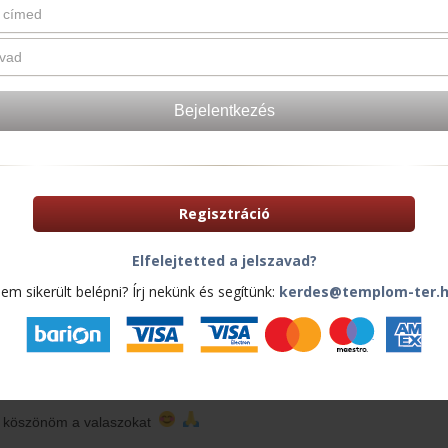
1 ho
oltán
Köszönöm szépen, rendelem őket maris
10:44
Regisztráció
Zoltán
 15:59
Elfelejtetted a jelszavad?
em sikerült belépni? Írj nekünk és segítünk:
kerdes@templom-ter.
ótarsak!
alaki nekem ajanlani olyan vegetárianus szakacskönyvet, amelytől anna
et, aki ritkán szokott főzni?
n köszönöm a valaszokat