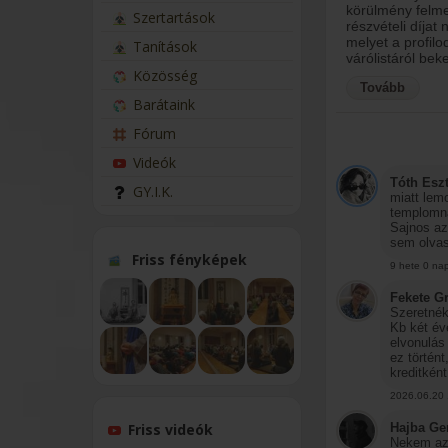
körülmény felme
Szertartások
részvételi díjat
melyet a profil
Tanítások
várólistáról bek
Közösség
Tovább
Barátaink
Fórum
Videók
Tóth Eszt
GY.I.K.
miatt lem
templomná
Sajnos az
sem olvas
Friss fényképek
9 hete 0 na
Fekete G
Szeretnék
Kb két év
elvonulás 
ez történ
kreditkén
2026.06.20 
Hajba Ge
Friss videók
Nekem az 