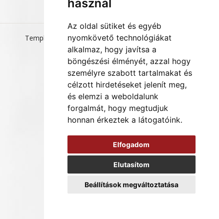
használ
Az oldal sütiket és egyéb
nyomkövető technológiákat
Templom-tér 2026
Általános Szerződési Feltételek
Adatvédelmi szabályzat
alkalmaz, hogy javítsa a
böngészési élményét, azzal hogy
személyre szabott tartalmakat és
célzott hirdetéseket jelenít meg,
és elemzi a weboldalunk
forgalmát, hogy megtudjuk
honnan érkeztek a látogatóink.
Elfogadom
Elutasítom
Beállítások megváltoztatása